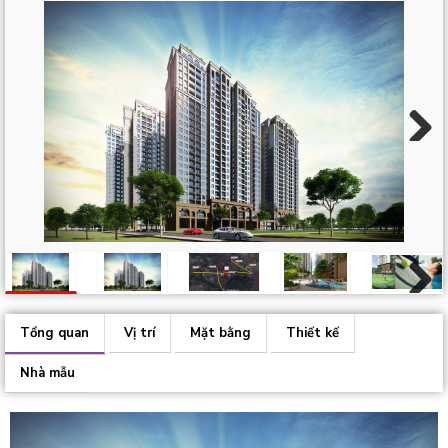
Next
Next
Tổng quan
Vị trí
Mặt bằng
Thiết kế
Nhà mẫu