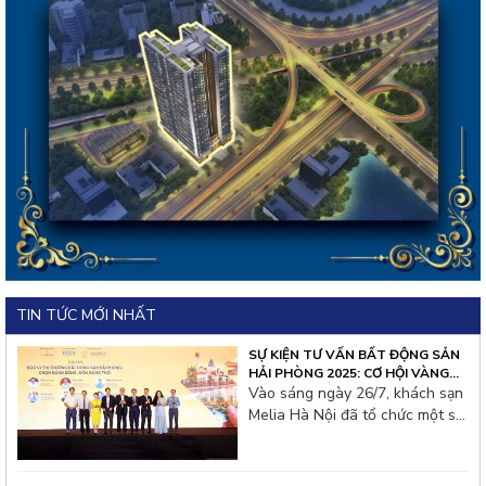
TIN TỨC MỚI NHẤT
SỰ KIỆN TƯ VẤN BẤT ĐỘNG SẢN
HẢI PHÒNG 2025: CƠ HỘI VÀNG
CHO NHÀ ĐẦU TƯ THỦ ĐÔ
Vào sáng ngày 26/7, khách sạn
Melia Hà Nội đã tổ chức một sự
kiện tư vấn bất động sản đặc
biệt thu hút hàng trăm nhà đầu
tư từ thủ đô và các tỉnh lân cận.