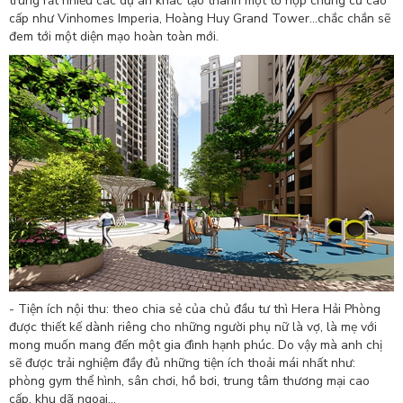
trung rất nhiều các dự án khác tạo thành một tổ hợp chung cư cao
cấp như Vinhomes Imperia, Hoàng Huy Grand Tower...chắc chắn sẽ
đem tới một diện mạo hoàn toàn mới.
- Tiện ích nội thu: theo chia sẻ của chủ đầu tư thì Hera Hải Phòng
được thiết kế dành riêng cho những người phụ nữ là vợ, là mẹ với
mong muốn mang đến một gia đình hạnh phúc. Do vậy mà anh chị
sẽ được trải nghiệm đầy đủ những tiện ích thoải mái nhất như:
phòng gym thể hình, sân chơi, hồ bơi, trung tâm thương mại cao
cấp, khu dã ngoại...