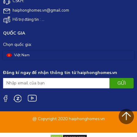
CSKH:
haiphonghomes.vn@gmail.com
Hỗ trợ đăng tin : ...
QUỐC GIA
Chọn quốc gia:
Việt Nam
Đăng kí ngay để nhận thông tin từ haiphonghomes.vn
GỬI
@ Copyright 2020 haiphonghomes.vn