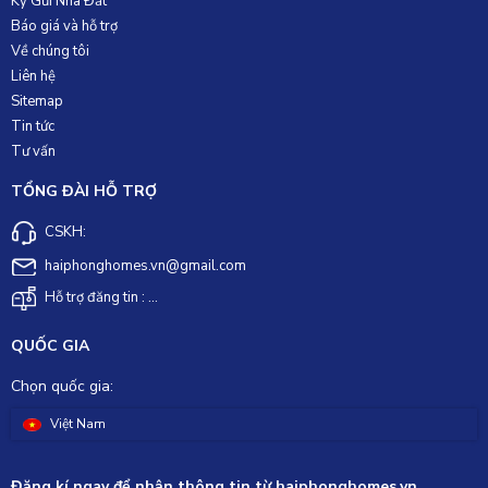
Ký Gửi Nhà Đất
Báo giá và hỗ trợ
Về chúng tôi
Liên hệ
Sitemap
Tin tức
Tư vấn
TỔNG ĐÀI HỖ TRỢ
CSKH:
haiphonghomes.vn@gmail.com
Hỗ trợ đăng tin : ...
QUỐC GIA
Chọn quốc gia:
Việt Nam
Đăng kí ngay để nhận thông tin từ haiphonghomes.vn