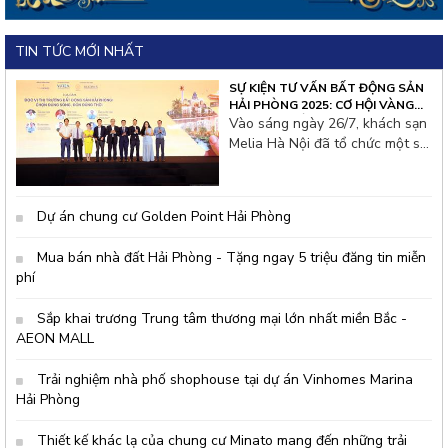
TIN TỨC MỚI NHẤT
SỰ KIỆN TƯ VẤN BẤT ĐỘNG SẢN
HẢI PHÒNG 2025: CƠ HỘI VÀNG
CHO NHÀ ĐẦU TƯ THỦ ĐÔ
Vào sáng ngày 26/7, khách sạn
Melia Hà Nội đã tổ chức một sự
kiện tư vấn bất động sản đặc
biệt thu hút hàng trăm nhà đầu
tư từ thủ đô và các tỉnh lân cận.
Dự án chung cư Golden Point Hải Phòng
Không khí hội thảo tại đây rất
s&ocir
Mua bán nhà đất Hải Phòng - Tặng ngay 5 triệu đăng tin miễn
phí
Sắp khai trương Trung tâm thương mại lớn nhất miền Bắc -
AEON MALL
Trải nghiệm nhà phố shophouse tại dự án Vinhomes Marina
Hải Phòng
Thiết kế khác lạ của chung cư Minato mang đến những trải