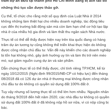
trăm dự án BĐS tại thành phố Hồ Chí Minh đang bị ách tắc do
những thủ tục cần được tháo gỡ.
Cụ thể, tổ chức cho rằng một số quy định của Luật Nhà ở 2014
không những làm thiệt hại cho nhiều doanh nghiệp, tác động tiêu
cực đến thị trường bất động sản mà còn làm hạn chế cơ hội tạo lập
nhà ở của nhiều hộ gia đình và làm thất thu ngân sách Nhà nước.
Thực tế có thể dễ thấy được hiện nay trên tòa quốc đang có hàng
trăm dự án tương tự cũng không thể triển khai thực hiện do không
được công nhận chủ đầu tư. Vấn đề này khiến cho các doanh nghiệp
bị tổn hại không nhỏ, gây ảnh hưởng uy tín và làm thị trở nên méo
mó, sụt giảm nguồn cung dự án và sản phẩm.
Dẫn chứng thực tế có thể thấy được, chỉ tính riêng TP.HCM, kể từ
ngày 10/12/2015 (Nghị định 99/2015/NĐ-CP có hiệu lực) đến tháng
08/2018 đã có 126 dự án nhà ở thương mại không được công nhận
chủ đầu tư do không có quyền sử dụng đất 100% đất ở.
Tuy vậy nhưng số lượng thực tế có thể lớn hơn nhiều. Nguyên nhân
do tháng 9/2018 đến hết năm 2020, các nhà đầu tư không có quyền
sử dụng đất 100% đất ở đã không nộp hồ sơ nữa, vì có nộp cũng bị
bác.