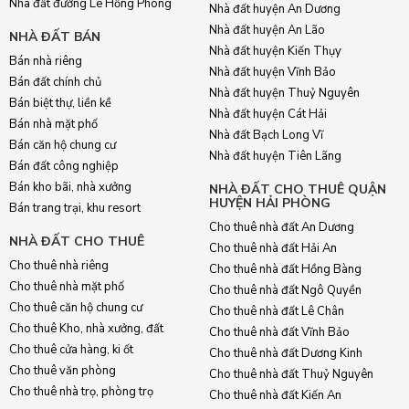
Nhà đất đường Lê Hồng Phong
Nhà đất huyện An Dương
Nhà đất huyện An Lão
NHÀ ĐẤT BÁN
Nhà đất huyện Kiến Thụy
Bán nhà riêng
Nhà đất huyện Vĩnh Bảo
Bán đất chính chủ
Nhà đất huyện Thuỷ Nguyên
Bán biệt thự, liền kề
Nhà đất huyện Cát Hải
Bán nhà mặt phố
Nhà đất Bạch Long Vĩ
Bán căn hộ chung cư
Nhà đất huyện Tiên Lãng
Bán đất công nghiệp
Bán kho bãi, nhà xưởng
NHÀ ĐẤT CHO THUÊ QUẬN
HUYỆN HẢI PHÒNG
Bán trang trại, khu resort
Cho thuê nhà đất An Dương
NHÀ ĐẤT CHO THUÊ
Cho thuê nhà đất Hải An
Cho thuê nhà riêng
Cho thuê nhà đất Hồng Bàng
Cho thuê nhà mặt phố
Cho thuê nhà đất Ngô Quyền
Cho thuê căn hộ chung cư
Cho thuê nhà đất Lê Chân
Cho thuê Kho, nhà xưởng, đất
Cho thuê nhà đất Vĩnh Bảo
Cho thuê cửa hàng, ki ốt
Cho thuê nhà đất Dương Kinh
Cho thuê văn phòng
Cho thuê nhà đất Thuỷ Nguyên
Cho thuê nhà trọ, phòng trọ
Cho thuê nhà đất Kiến An