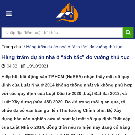
Trang chủ
/
Hàng trăm dự án nhà ở “ách tắc” do vướng thủ tục
Đăng
Hàng trăm dự án nhà ở “ách tắc” do vướng thủ tục
nhập
04:32
19/10/2021
Đăng
Hiệp hội bất động sản TP.HCM (HoREA) nhận thấy một số quy
ký
định của Luật Nhà ở 2014 không thống nhất và không phù hợp
Đăng
với các quy định của Luật Đầu tư 2020 ,Luật Đất đai 2013, và
tin
Luật Xây dựng (sửa đổi) 2020. Do đó trong thời gian qua, tổ
rao
chức đã có văn bản gửi lên Thủ tướng Chính phủ, Bộ Xây
dựng báo cáo nghiên cứu rà soát lại một số quy định “bất cập”
của Luật Nhà ở 2014, đồng thời nêu rõ hiện nay đang có hàng