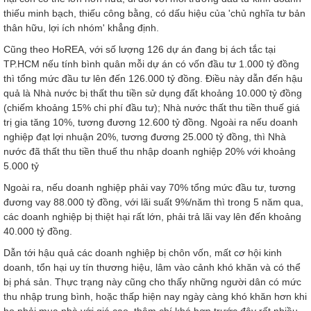
thiếu minh bạch, thiếu công bằng, có dấu hiệu của 'chủ nghĩa tư bản
thân hữu, lợi ích nhóm' khẳng định.
Cũng theo HoREA, với số lượng 126 dự án đang bị ách tắc tại
TP.HCM nếu tính bình quân mỗi dự án có vốn đầu tư 1.000 tỷ đồng
thì tổng mức đầu tư lên đến 126.000 tỷ đồng. Điều này dẫn đến hậu
quả là Nhà nước bị thất thu tiền sử dụng đất khoảng 10.000 tỷ đồng
(chiếm khoảng 15% chi phí đầu tư); Nhà nước thất thu tiền thuế giá
trị gia tăng 10%, tương đương 12.600 tỷ đồng. Ngoài ra nếu doanh
nghiệp đạt lợi nhuận 20%, tương đương 25.000 tỷ đồng, thì Nhà
nước đã thất thu tiền thuế thu nhập doanh nghiệp 20% với khoảng
5.000 tỷ
Ngoài ra, nếu doanh nghiệp phải vay 70% tổng mức đầu tư, tương
đương vay 88.000 tỷ đồng, với lãi suất 9%/năm thì trong 5 năm qua,
các doanh nghiệp bị thiệt hại rất lớn, phải trả lãi vay lên đến khoảng
40.000 tỷ đồng.
Dẫn tới hậu quả các doanh nghiệp bị chôn vốn, mất cơ hội kinh
doanh, tổn hại uy tín thương hiệu, lâm vào cảnh khó khăn và có thể
bị phá sản. Thực trạng này cũng cho thấy những người dân có mức
thu nhập trung bình, hoặc thấp hiện nay ngày càng khó khăn hơn khi
họ phải mua nhà với giá cao, thậm chí khó hơn trước đây rất nhiều.