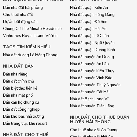
Bán nhà đất hải phòng
Nhà đất quận Kiến An
Cho thuê nhà đất
Nhà đất quận Hồng Bàng
Dự án bất động sản
Nhà đất quận Đồ Sơn
Chung Cư The Minato Residence
Nhà đất quận Hải An
Vinhomes Royal Island Vũ Yên
Nhà đất quận Lê Chân
Nhà đất quận Ngô Quyền
TAGS TÌM KIẾM NHIỀU
Nhà đất quận Dương Kinh
Nhà đất đường Lê Hồng Phong
Nhà đất huyện An Dương
Nhà đất huyện An Lão
NHÀ ĐẤT BÁN
Nhà đất huyện Kiến Thụy
Bán nhà riêng
Nhà đất huyện Vĩnh Bảo
Bán đất chính chủ
Nhà đất huyện Thuỷ Nguyên
Bán biệt thự, liền kề
Nhà đất huyện Cát Hải
Bán nhà mặt phố
Nhà đất Bạch Long Vĩ
Bán căn hộ chung cư
Nhà đất huyện Tiên Lãng
Bán đất công nghiệp
Bán kho bãi, nhà xưởng
NHÀ ĐẤT CHO THUÊ QUẬN
HUYỆN HẢI PHÒNG
Bán trang trại, khu resort
Cho thuê nhà đất An Dương
NHÀ ĐẤT CHO THUÊ
Cho thuê nhà đất Hải An