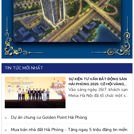
TIN TỨC MỚI NHẤT
SỰ KIỆN TƯ VẤN BẤT ĐỘNG SẢN
HẢI PHÒNG 2025: CƠ HỘI VÀNG
CHO NHÀ ĐẦU TƯ THỦ ĐÔ
Vào sáng ngày 26/7, khách sạn
Melia Hà Nội đã tổ chức một sự
kiện tư vấn bất động sản đặc
biệt thu hút hàng trăm nhà đầu
tư từ thủ đô và các tỉnh lân cận.
Dự án chung cư Golden Point Hải Phòng
Không khí hội thảo tại đây rất
s&ocir
Mua bán nhà đất Hải Phòng - Tặng ngay 5 triệu đăng tin miễn