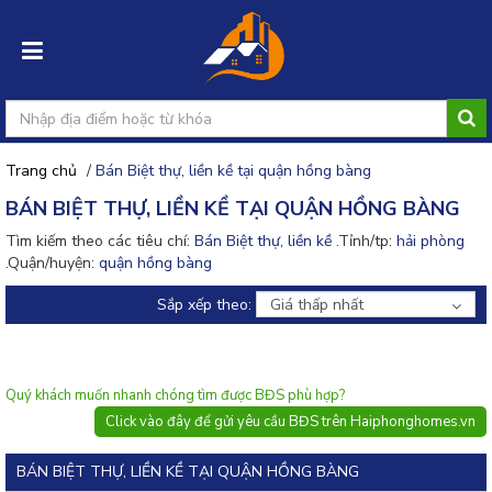
Trang chủ
/
Bán Biệt thự, liền kề tại quận hồng bàng
Đăng
BÁN BIỆT THỰ, LIỀN KỀ TẠI QUẬN HỒNG BÀNG
nhập
Tìm kiếm theo các tiêu chí:
Bán Biệt thự, liền kề
.Tỉnh/tp:
hải phòng
.Quận/huyện:
quận hồng bàng
Đăng
ký
Sắp xếp theo:
Giá thấp nhất
Đăng
tin
rao
Quý khách muốn nhanh chóng tìm được BĐS phù hợp?
Click vào đây để gửi yêu cầu BĐS trên Haiphonghomes.vn
BÁN BIỆT THỰ, LIỀN KỀ TẠI QUẬN HỒNG BÀNG