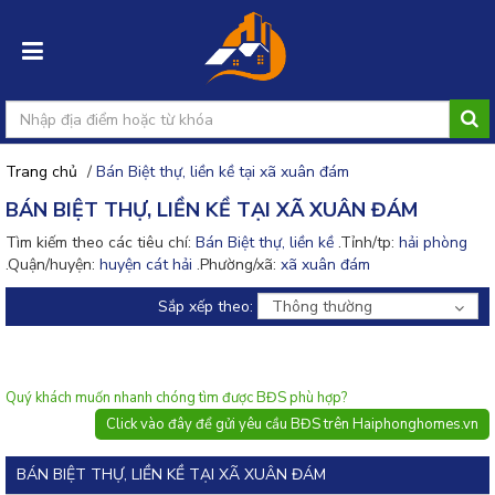
Trang chủ
/
Bán Biệt thự, liền kề tại xã xuân đám
Đăng
BÁN BIỆT THỰ, LIỀN KỀ TẠI XÃ XUÂN ĐÁM
nhập
Tìm kiếm theo các tiêu chí:
Bán Biệt thự, liền kề
.Tỉnh/tp:
hải phòng
.Quận/huyện:
huyện cát hải
.Phường/xã:
xã xuân đám
Đăng
ký
Sắp xếp theo:
Thông thường
Đăng
tin
rao
Quý khách muốn nhanh chóng tìm được BĐS phù hợp?
Click vào đây để gửi yêu cầu BĐS trên Haiphonghomes.vn
BÁN BIỆT THỰ, LIỀN KỀ TẠI XÃ XUÂN ĐÁM