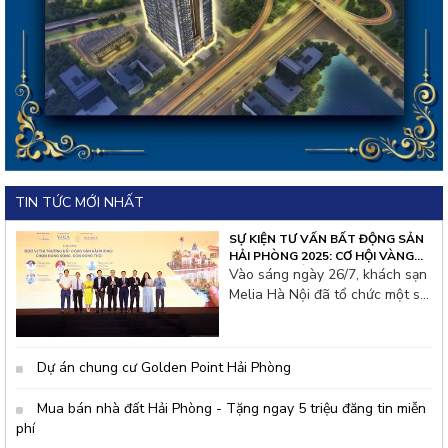
TIN TỨC MỚI NHẤT
SỰ KIỆN TƯ VẤN BẤT ĐỘNG SẢN
HẢI PHÒNG 2025: CƠ HỘI VÀNG
CHO NHÀ ĐẦU TƯ THỦ ĐÔ
Vào sáng ngày 26/7, khách sạn
Melia Hà Nội đã tổ chức một sự
kiện tư vấn bất động sản đặc
biệt thu hút hàng trăm nhà đầu
tư từ thủ đô và các tỉnh lân cận.
Dự án chung cư Golden Point Hải Phòng
Không khí hội thảo tại đây rất
s&ocir
Mua bán nhà đất Hải Phòng - Tặng ngay 5 triệu đăng tin miễn
phí