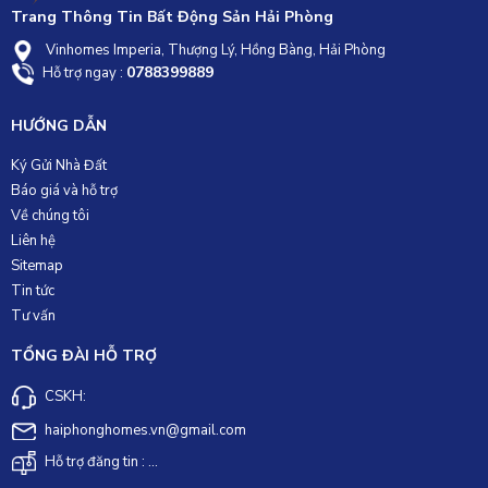
Trang Thông Tin Bất Động Sản Hải Phòng
Vinhomes Imperia, Thượng Lý, Hồng Bàng, Hải Phòng
0788399889
Hỗ trợ ngay :
HƯỚNG DẪN
Ký Gửi Nhà Đất
Báo giá và hỗ trợ
Về chúng tôi
Liên hệ
Sitemap
Tin tức
Tư vấn
TỔNG ĐÀI HỖ TRỢ
CSKH:
haiphonghomes.vn@gmail.com
Hỗ trợ đăng tin : ...