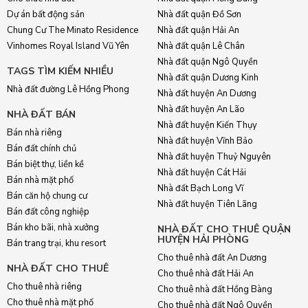
Dự án bất động sản
Nhà đất quận Đồ Sơn
Chung Cư The Minato Residence
Nhà đất quận Hải An
Vinhomes Royal Island Vũ Yên
Nhà đất quận Lê Chân
Nhà đất quận Ngô Quyền
TAGS TÌM KIẾM NHIỀU
Nhà đất quận Dương Kinh
Nhà đất đường Lê Hồng Phong
Nhà đất huyện An Dương
Nhà đất huyện An Lão
NHÀ ĐẤT BÁN
Nhà đất huyện Kiến Thụy
Bán nhà riêng
Nhà đất huyện Vĩnh Bảo
Bán đất chính chủ
Nhà đất huyện Thuỷ Nguyên
Bán biệt thự, liền kề
Nhà đất huyện Cát Hải
Bán nhà mặt phố
Nhà đất Bạch Long Vĩ
Bán căn hộ chung cư
Nhà đất huyện Tiên Lãng
Bán đất công nghiệp
Bán kho bãi, nhà xưởng
NHÀ ĐẤT CHO THUÊ QUẬN
HUYỆN HẢI PHÒNG
Bán trang trại, khu resort
Cho thuê nhà đất An Dương
NHÀ ĐẤT CHO THUÊ
Cho thuê nhà đất Hải An
Cho thuê nhà riêng
Cho thuê nhà đất Hồng Bàng
Cho thuê nhà mặt phố
Cho thuê nhà đất Ngô Quyền