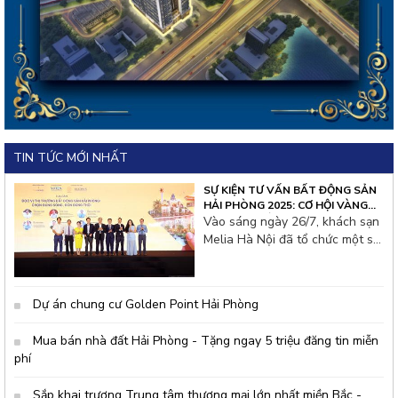
TIN TỨC MỚI NHẤT
SỰ KIỆN TƯ VẤN BẤT ĐỘNG SẢN
HẢI PHÒNG 2025: CƠ HỘI VÀNG
CHO NHÀ ĐẦU TƯ THỦ ĐÔ
Vào sáng ngày 26/7, khách sạn
Melia Hà Nội đã tổ chức một sự
kiện tư vấn bất động sản đặc
biệt thu hút hàng trăm nhà đầu
tư từ thủ đô và các tỉnh lân cận.
Dự án chung cư Golden Point Hải Phòng
Không khí hội thảo tại đây rất
s&ocir
Mua bán nhà đất Hải Phòng - Tặng ngay 5 triệu đăng tin miễn
phí
Sắp khai trương Trung tâm thương mại lớn nhất miền Bắc -