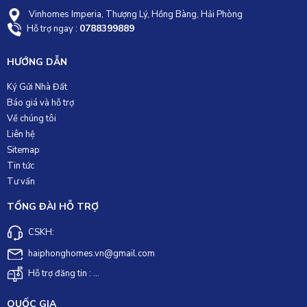
Vinhomes Imperia, Thượng Lý, Hồng Bàng, Hải Phòng
0788399889
Hỗ trợ ngay :
HƯỚNG DẪN
Ký Gửi Nhà Đất
Báo giá và hỗ trợ
Về chúng tôi
Liên hệ
Sitemap
Tin tức
Tư vấn
TỔNG ĐÀI HỖ TRỢ
CSKH:
haiphonghomes.vn@gmail.com
Hỗ trợ đăng tin : ...
QUỐC GIA