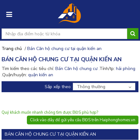
Trang chủ
/
Bán Căn hộ chung cư tại quận kiến an
Đăng
BÁN CĂN HỘ CHUNG CƯ TẠI QUẬN KIẾN AN
nhập
Tìm kiếm theo các tiêu chí:
Bán Căn hộ chung cư
.Tỉnh/tp:
hải phòng
.Quận/huyện:
quận kiến an
Đăng
ký
Sắp xếp theo:
Thông thường
Đăng
tin
rao
Quý khách muốn nhanh chóng tìm được BĐS phù hợp?
Click vào đây để gửi yêu cầu BĐS trên Haiphonghomes.vn
BÁN CĂN HỘ CHUNG CƯ TẠI QUẬN KIẾN AN