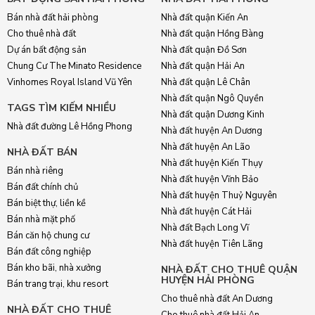
Bán nhà đất hải phòng
Nhà đất quận Kiến An
Cho thuê nhà đất
Nhà đất quận Hồng Bàng
Dự án bất động sản
Nhà đất quận Đồ Sơn
Chung Cư The Minato Residence
Nhà đất quận Hải An
Vinhomes Royal Island Vũ Yên
Nhà đất quận Lê Chân
Nhà đất quận Ngô Quyền
TAGS TÌM KIẾM NHIỀU
Nhà đất quận Dương Kinh
Nhà đất đường Lê Hồng Phong
Nhà đất huyện An Dương
Nhà đất huyện An Lão
NHÀ ĐẤT BÁN
Nhà đất huyện Kiến Thụy
Bán nhà riêng
Nhà đất huyện Vĩnh Bảo
Bán đất chính chủ
Nhà đất huyện Thuỷ Nguyên
Bán biệt thự, liền kề
Nhà đất huyện Cát Hải
Bán nhà mặt phố
Nhà đất Bạch Long Vĩ
Bán căn hộ chung cư
Nhà đất huyện Tiên Lãng
Bán đất công nghiệp
Bán kho bãi, nhà xưởng
NHÀ ĐẤT CHO THUÊ QUẬN
HUYỆN HẢI PHÒNG
Bán trang trại, khu resort
Cho thuê nhà đất An Dương
NHÀ ĐẤT CHO THUÊ
Cho thuê nhà đất Hải An