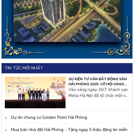
TIN TỨC MỚI NHẤT
SỰ KIỆN TƯ VẤN BẤT ĐỘNG SẢN
HẢI PHÒNG 2025: CƠ HỘI VÀNG
CHO NHÀ ĐẦU TƯ THỦ ĐÔ
Vào sáng ngày 26/7, khách sạn
Melia Hà Nội đã tổ chức một sự
kiện tư vấn bất động sản đặc
biệt thu hút hàng trăm nhà đầu
tư từ thủ đô và các tỉnh lân cận.
Dự án chung cư Golden Point Hải Phòng
Không khí hội thảo tại đây rất
s&ocir
Mua bán nhà đất Hải Phòng - Tặng ngay 5 triệu đăng tin miễn