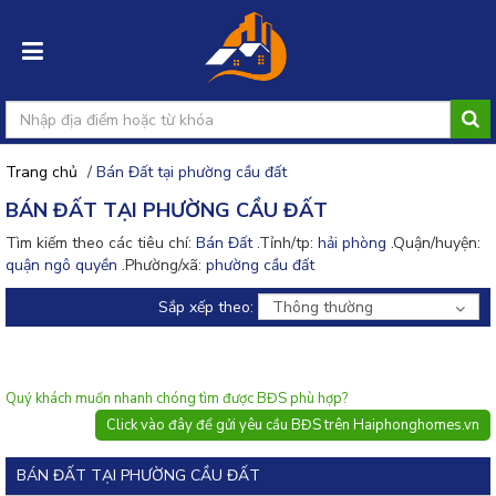
Trang chủ
/
Bán Đất tại phường cầu đất
Đăng
BÁN ĐẤT TẠI PHƯỜNG CẦU ĐẤT
nhập
Tìm kiếm theo các tiêu chí:
Bán Đất
.Tỉnh/tp:
hải phòng
.Quận/huyện:
quận ngô quyền
.Phường/xã:
phường cầu đất
Đăng
ký
Sắp xếp theo:
Thông thường
Đăng
tin
rao
Quý khách muốn nhanh chóng tìm được BĐS phù hợp?
Click vào đây để gửi yêu cầu BĐS trên Haiphonghomes.vn
BÁN ĐẤT TẠI PHƯỜNG CẦU ĐẤT