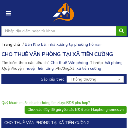
Trang chủ
/
Bán Kho bãi, nhà xưởng tại phường hồ nam
Đăng
CHO THUÊ VĂN PHÒNG TẠI XÃ TIÊN CƯỜNG
nhập
Tìm kiếm theo các tiêu chí:
Cho thuê Văn phòng
.Tỉnh/tp:
hải phòng
.Quận/huyện:
huyện tiên lãng
.Phường/xã:
xã tiên cường
Đăng
ký
Sắp xếp theo:
Thông thường
Đăng
tin
rao
Quý khách muốn nhanh chóng tìm được BĐS phù hợp?
Click vào đây để gửi yêu cầu BĐS trên Haiphonghomes.vn
CHO THUÊ VĂN PHÒNG TẠI XÃ TIÊN CƯỜNG