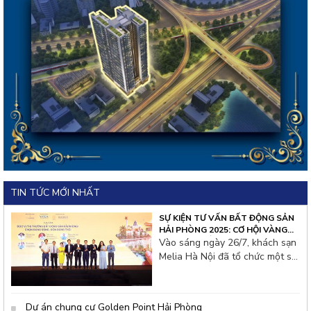
TIN TỨC MỚI NHẤT
SỰ KIỆN TƯ VẤN BẤT ĐỘNG SẢN
HẢI PHÒNG 2025: CƠ HỘI VÀNG
CHO NHÀ ĐẦU TƯ THỦ ĐÔ
Vào sáng ngày 26/7, khách sạn
Melia Hà Nội đã tổ chức một sự
kiện tư vấn bất động sản đặc
biệt thu hút hàng trăm nhà đầu
tư từ thủ đô và các tỉnh lân cận.
Dự án chung cư Golden Point Hải Phòng