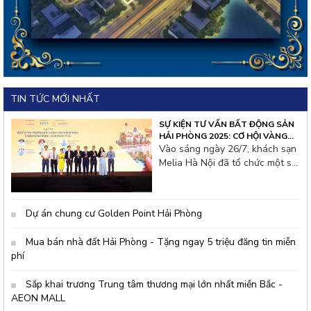
TIN TỨC MỚI NHẤT
SỰ KIỆN TƯ VẤN BẤT ĐỘNG SẢN
HẢI PHÒNG 2025: CƠ HỘI VÀNG
CHO NHÀ ĐẦU TƯ THỦ ĐÔ
Vào sáng ngày 26/7, khách sạn
Melia Hà Nội đã tổ chức một sự
kiện tư vấn bất động sản đặc
biệt thu hút hàng trăm nhà đầu
tư từ thủ đô và các tỉnh lân cận.
Dự án chung cư Golden Point Hải Phòng
Không khí hội thảo tại đây rất
s&ocir
Mua bán nhà đất Hải Phòng - Tặng ngay 5 triệu đăng tin miễn
phí
Sắp khai trương Trung tâm thương mại lớn nhất miền Bắc -
AEON MALL