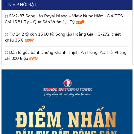
TIN VIP NỔI BẬT
ĐV2-87 Song Lập Royal Island – View Nước Hiếm | Giá TTS
Chỉ 15,81 Tỷ – Quà Sân Vườn 1,1 Tỷ
Từ 24,2 tỷ còn 15,68 tỷ: Song lập Hoàng Gia HG-272, chiết
khấu 35%
Bán lô góc bánh chưng Khánh Thịnh, An Hồng, AD, Hải Phòng
chỉ 800 triệu