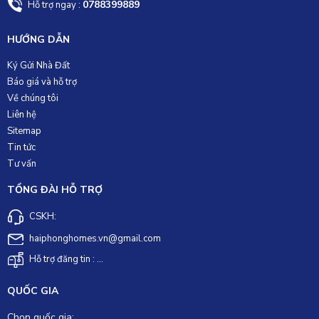
0788399889
Hỗ trợ ngay :
HƯỚNG DẪN
Ký Gửi Nhà Đất
Báo giá và hỗ trợ
Về chúng tôi
Liên hệ
Sitemap
Tin tức
Tư vấn
TỔNG ĐÀI HỖ TRỢ
CSKH:
haiphonghomes.vn@gmail.com
Hỗ trợ đăng tin : ...
QUỐC GIA
Chọn quốc gia: