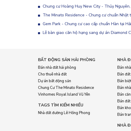
Chung cư Hoàng Huy New City - Thủy Nguyên,
The Minato Residence - Chung cư chuẩn Nhật t
Gem Park - Chung cư cao cấp chuẩn Hàn tại Hả
Lễ bàn giao căn hộ hạng sang dự án Diamond 
BẤT ĐỘNG SẢN HẢI PHÒNG
NHÀ Đ
Bán nhà đất hải phòng
Bán nhà
Cho thuê nhà đất
Bán đất
Dự án bất động sản
Bán biệt
Chung Cư The Minato Residence
Bán nhà
Vinhomes Royal Island Vũ Yên
Bán căn
Bán đất
TAGS TÌM KIẾM NHIỀU
Bán kho
Nhà đất đường Lê Hồng Phong
Bán tran
NHÀ Đ