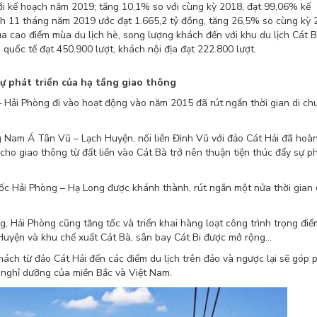
ới kế hoạch năm 2019; tăng 10,1% so với cùng kỳ 2018, đạt 99,06% kế
ch 11 tháng năm 2019 ước đạt 1.665,2 tỷ đồng, tăng 26,5% so cùng kỳ 
mùa cao điểm mùa du lịch hè, song lượng khách đến với khu du lịch Cát 
quốc tế đạt 450.900 lượt, khách nội địa đạt 222.800 lượt.
ự phát triển của hạ tầng giao thông
– Hải Phòng đi vào hoạt động vào năm 2015 đã rút ngắn thời gian di ch
ng Nam Á Tân Vũ – Lạch Huyện, nối liền Đình Vũ với đảo Cát Hải đã hoà
ho giao thông từ đất liền vào Cát Bà trở nên thuận tiện thúc đẩy sự p
ốc Hải Phòng – Hạ Long được khánh thành, rút ngắn một nửa thời gian 
, Hải Phòng cũng tăng tốc và triển khai hàng loạt công trình trọng điể
Huyện và khu chế xuất Cát Bà, sân bay Cát Bi được mở rộng…
hách từ đảo Cát Hải đến các điểm du lịch trên đảo và ngược lại sẽ góp 
 nghỉ dưỡng của miền Bắc và Việt Nam.