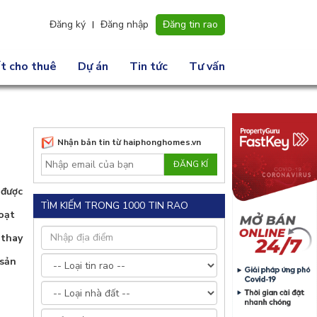
Đăng ký
Đăng nhập
Đăng tin rao
t cho thuê
Dự án
Tin tức
Tư vấn
Nhận bản tin từ haiphonghomes.vn
 được
TÌM KIẾM TRONG 1000 TIN RAO
loạt
“thay
 sản