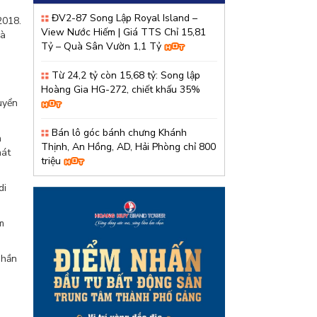
ĐV2-87 Song Lập Royal Island –
2018.
View Nước Hiếm | Giá TTS Chỉ 15,81
Bà
Tỷ – Quà Sân Vườn 1,1 Tỷ
Từ 24,2 tỷ còn 15,68 tỷ: Song lập
Hoàng Gia HG-272, chiết khấu 35%
uyển
Bán lô góc bánh chưng Khánh
n
Thịnh, An Hồng, AD, Hải Phòng chỉ 800
hát
triệu
di
m
phần