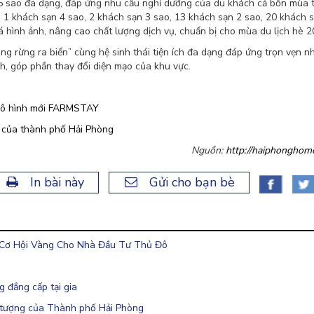
p 5 sao đa dạng, đáp ứng nhu cầu nghỉ dưỡng của du khách cả bốn mùa 
ó 1 khách sạn 4 sao, 2 khách sạn 3 sao, 13 khách sạn 2 sao, 20 khách 
á hình ảnh, nâng cao chất lượng dịch vụ, chuẩn bị cho mùa du lịch hè 2
g rừng ra biển” cùng hệ sinh thái tiện ích đa dạng đáp ứng trọn vẹn n
h, góp phần thay đổi diện mạo của khu vực.
 mô hình mới FARMSTAY
 của thành phố Hải Phòng
Nguồn:
http://haiphonghome
In bài này
Gửi cho bạn bè
 Cơ Hội Vàng Cho Nhà Đầu Tư Thủ Đô
 đẳng cấp tại gia
tượng của Thành phố Hải Phòng