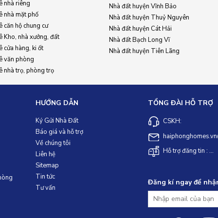
ê nhà riêng
Nhà đất huyện Vĩnh Bảo
ê nhà mặt phố
Nhà đất huyện Thuỷ Nguyên
ê căn hộ chung cư
Nhà đất huyện Cát Hải
ê Kho, nhà xưởng, đất
Nhà đất Bạch Long Vĩ
 cửa hàng, ki ốt
Nhà đất huyện Tiên Lãng
ê văn phòng
 nhà trọ, phòng trọ
HƯỚNG DẪN
TỔNG ĐÀI HỖ TRỢ
Ký Gửi Nhà Đất
CSKH:
Báo giá và hỗ trợ
haiphonghomes.vn
Về chúng tôi
Hỗ trợ đăng tin : ...
Liên hệ
Sitemap
Tin tức
Phòng
Đăng kí ngay để nhậ
Tư vấn