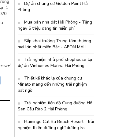
trong
chức một sự kiện
Dự án chung cư Golden Point Hải
sạn 1
tư vấn bất động
Phòng
020.
sản đặc biệt thu
hút hàng trăm nhà
Mua bán nhà đất Hải Phòng - Tặng
hu
đầu tư từ thủ đô
ngay 5 triệu đăng tin miễn phí
và các tỉnh lân
cận. Không khí hội
Sắp khai trương Trung tâm thương
thảo tại đây rất
mại lớn nhất miền Bắc - AEON MALL
s&ocir
Trải nghiệm nhà phố shophouse tại
dự án Vinhomes Marina Hải Phòng
s.vn/
Thiết kế khác lạ của chung cư
Minato mang đến những trải nghiệm
bất ngờ
Trải nghiệm tiến độ Cung đường Hồ
Sen Cầu Rào 2 Hải Phòng
Flamingo Cat Ba Beach Resort - trải
nghiệm thiên đường nghĩ dưỡng 5s