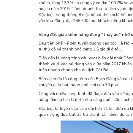
khách, tăng 12,3% so cùng kỳ và đạt 100,7% so v
hoạch năm 2019. Tổng doanh thu từ dịch vụ du lị
Đặc biệt, riêng tháng 8 mặc dù có thể coi là hết 
vẫn khá đông, đạt 268.700 lượt khách, riêng khách 
Vùng đất giàu tiềm năng đang “thay áo” nhờ s
Đầu tiên phải kể đến tuyến đường cao tốc Hà Nội 
từ thủ đô về thành phố cảng 1,5 giờ đi ô tô….
Tiếp đến là công trình cầu vượt biển dài nhất Đô
thành và đi vào sử dụng vào giữa năm 2017 khiến c
triển nhanh chóng cho du lịch Cát Bà.
Bên cạnh đó là công trình cầu Bạch Đằng và cao t
chuyển giữa hai thành phố, chỉ còn 30 phút.
Cùng với nhiều công trình đã được đưa vào sử dụng
nâng tầm du lịch Cát Bà như cảng nước sâu Lạch 
Đặc biệt là tuyến cáp treo dài hơn 21 km đưa du k
quan trọng đưa Cát Bà trở thành tâm điểm du lịch