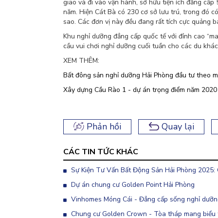
giao và đi vào vận hành, sở hữu tiện ích đẳng cấ
năm. Hiện Cát Bà có 230 cơ sở lưu trú, trong đó c
sao. Các đơn vị này đều đang rất tích cực quảng b
Khu nghỉ dưỡng đẳng cấp quốc tế với đỉnh cao “man
cầu vui chơi nghỉ dưỡng cuối tuần cho các du khác
XEM THÊM:
Bất đông sản nghỉ dưỡng Hải Phòng đầu tư theo
Xây dựng Cầu Rào 1 - dự án trọng điểm năm 2020
Phản hồi
Quay lại
CÁC TIN TỨC KHÁC
Sự Kiện Tư Vấn Bất Động Sản Hải Phòng 2025:
Dự án chung cư Golden Point Hải Phòng
Vinhomes Móng Cái - Đẳng cấp sống nghỉ dưỡng
Chung cư Golden Crown - Tòa tháp mang biểu 