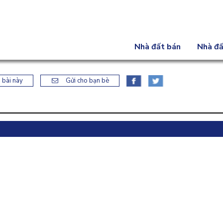
Nhà đất bán
Nhà đấ
 bài này
Gửi cho bạn bè