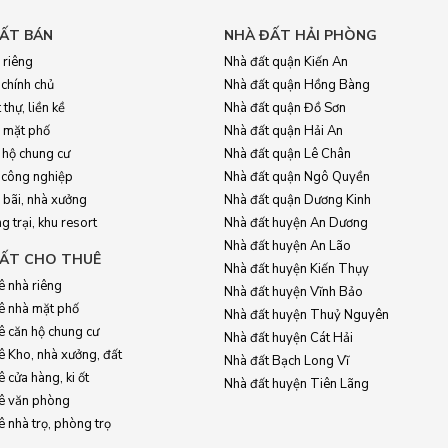
ẤT BÁN
NHÀ ĐẤT HẢI PHÒNG
 riêng
Nhà đất quận Kiến An
 chính chủ
Nhà đất quận Hồng Bàng
 thự, liền kề
Nhà đất quận Đồ Sơn
 mặt phố
Nhà đất quận Hải An
 hộ chung cư
Nhà đất quận Lê Chân
 công nghiệp
Nhà đất quận Ngô Quyền
 bãi, nhà xưởng
Nhà đất quận Dương Kinh
g trại, khu resort
Nhà đất huyện An Dương
Nhà đất huyện An Lão
ẤT CHO THUÊ
Nhà đất huyện Kiến Thụy
ê nhà riêng
Nhà đất huyện Vĩnh Bảo
ê nhà mặt phố
Nhà đất huyện Thuỷ Nguyên
ê căn hộ chung cư
Nhà đất huyện Cát Hải
ê Kho, nhà xưởng, đất
Nhà đất Bạch Long Vĩ
 cửa hàng, ki ốt
Nhà đất huyện Tiên Lãng
ê văn phòng
 nhà trọ, phòng trọ