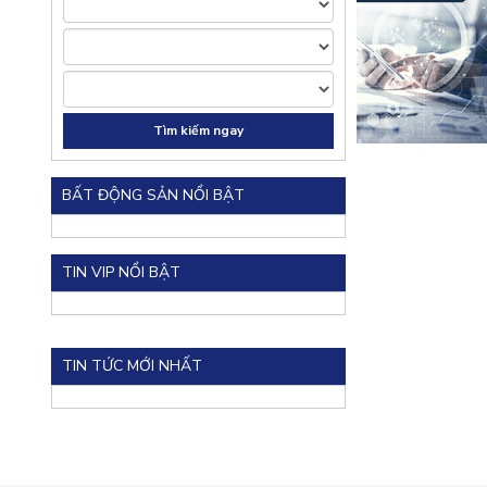
BẤT ĐỘNG SẢN NỔI BẬT
TIN VIP NỔI BẬT
TIN TỨC MỚI NHẤT