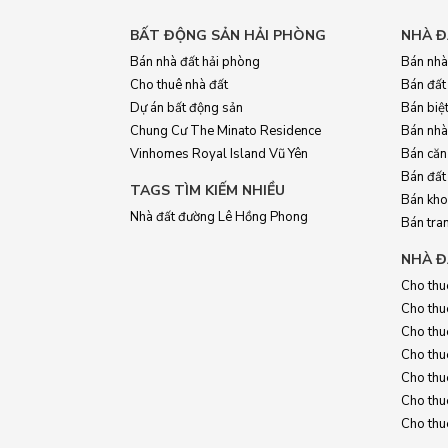
BẤT ĐỘNG SẢN HẢI PHÒNG
NHÀ Đ
Bán nhà đất hải phòng
Bán nhà
Cho thuê nhà đất
Bán đất
Dự án bất động sản
Bán biệt
Chung Cư The Minato Residence
Bán nhà
Vinhomes Royal Island Vũ Yên
Bán căn
Bán đất
TAGS TÌM KIẾM NHIỀU
Bán kho
Nhà đất đường Lê Hồng Phong
Bán tran
NHÀ Đ
Cho thu
Cho thu
Cho thu
Cho thu
Cho thuê
Cho thu
Cho thuê