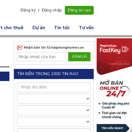
Đăng ký
Đăng nhập
Đăng tin rao
t cho thuê
Dự án
Tin tức
Tư vấn
Nhận bản tin từ haiphonghomes.vn
TÌM KIẾM TRONG 1000 TIN RAO